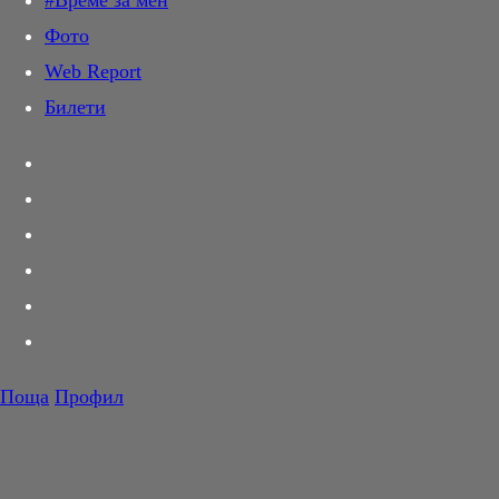
#Време за мен
Дай лапа
Фото
Любов и секс
Web Report
Шопинг
Билети
PR Zone
Разговори за съня
Тествахме за вас...
Вкусотии
Корнер
Футбол
Тенис
Волейбол
Поща
Профил
Баскетбол
F1