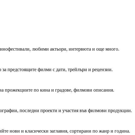
 Кинофестивали, любими актьори, интервюта и още много.
 за предстоящите филми с дати, трейлъри и рецензии.
на прожекциите по кина и градове, филмови описания.
мографии, последни проекти и участия във филмови продукции.
йте нови и класически заглавия, сортирани по жанр и година.