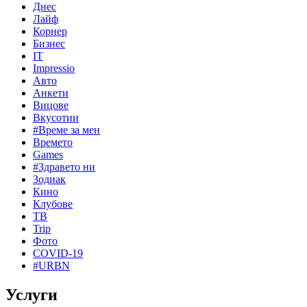
Днес
Лайф
Корнер
Бизнес
IT
Impressio
Авто
Анкети
Вицове
Вкусотии
#Време за мен
Времето
Games
#Здравето ни
Зодиак
Кино
Клубове
ТВ
Trip
Фото
COVID-19
#URBN
Услуги