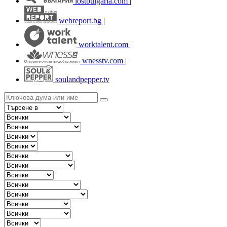
lostbulgaria.com
|
webreport.bg
|
worktalent.com
|
wnesstv.com
|
soulandpepper.tv