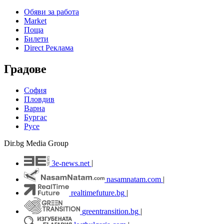
Обяви за работа
Market
Поща
Билети
Direct Реклама
Градове
София
Пловдив
Варна
Бургас
Русе
Dir.bg Media Group
3e-news.net
|
nasamnatam.com
|
realtimefuture.bg
|
greentransition.bg
|