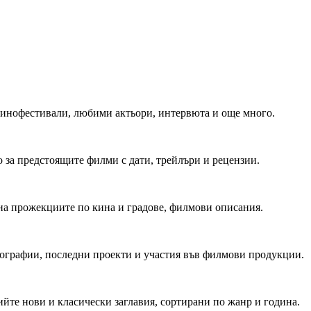
 Кинофестивали, любими актьори, интервюта и още много.
 за предстоящите филми с дати, трейлъри и рецензии.
на прожекциите по кина и градове, филмови описания.
мографии, последни проекти и участия във филмови продукции.
йте нови и класически заглавия, сортирани по жанр и година.