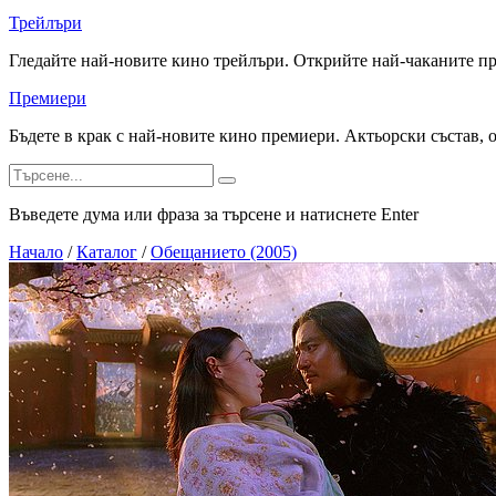
Трейлъри
Гледайте най-новите кино трейлъри. Открийте най-чаканите п
Премиери
Бъдете в крак с най-новите кино премиери. Актьорски състав, 
Въведете дума или фраза за търсене и натиснете Enter
Начало
/
Каталог
/
Обещанието (2005)