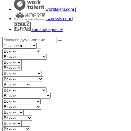
worktalent.com
|
wnesstv.com
|
soulandpepper.tv