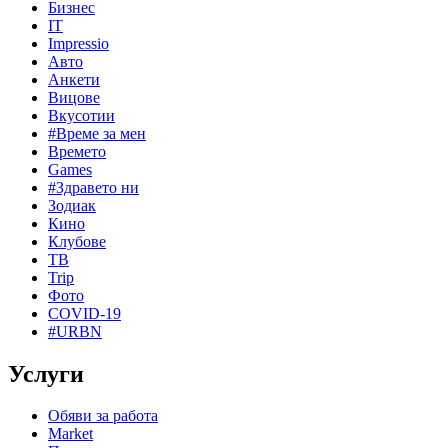
Бизнес
IT
Impressio
Авто
Анкети
Вицове
Вкусотии
#Време за мен
Времето
Games
#Здравето ни
Зодиак
Кино
Клубове
ТВ
Trip
Фото
COVID-19
#URBN
Услуги
Обяви за работа
Market