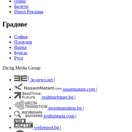
Поща
Билети
Direct Реклама
Градове
София
Пловдив
Варна
Бургас
Русе
Dir.bg Media Group
3e-news.net
|
nasamnatam.com
|
realtimefuture.bg
|
greentransition.bg
|
lostbulgaria.com
|
webreport.bg
|