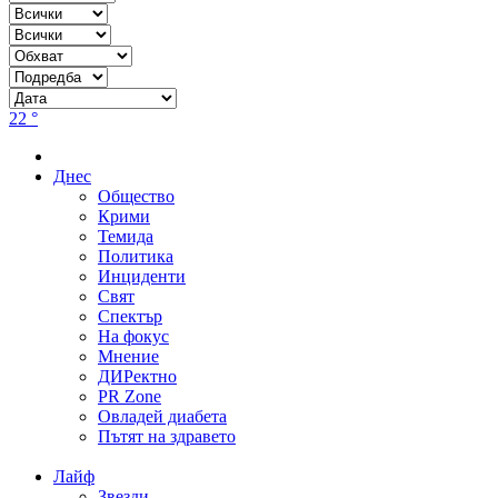
22 °
Днес
Общество
Крими
Темида
Политика
Инциденти
Свят
Спектър
На фокус
Мнение
ДИРектно
PR Zone
Овладей диабета
Пътят на здравето
Лайф
Звезди