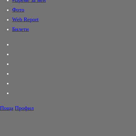
#Време за мен
Дай лапа
Фото
Любов и секс
Web Report
Шопинг
Билети
PR Zone
Разговори за съня
Тествахме за вас...
Вкусотии
Корнер
Футбол
Тенис
Волейбол
Поща
Профил
Баскетбол
F1