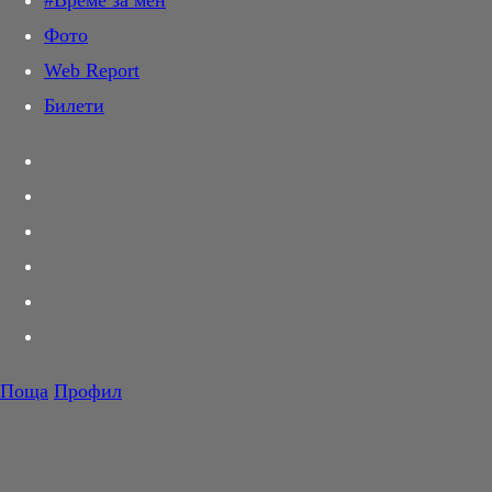
#Време за мен
Дай лапа
Фото
Любов и секс
Web Report
Шопинг
Билети
PR Zone
Разговори за съня
Тествахме за вас...
Вкусотии
Корнер
Футбол
Тенис
Волейбол
Поща
Профил
Баскетбол
F1