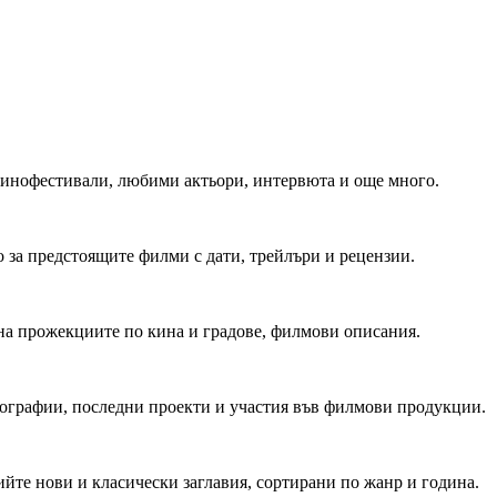
 Кинофестивали, любими актьори, интервюта и още много.
 за предстоящите филми с дати, трейлъри и рецензии.
на прожекциите по кина и градове, филмови описания.
мографии, последни проекти и участия във филмови продукции.
йте нови и класически заглавия, сортирани по жанр и година.