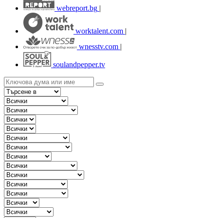
webreport.bg
|
worktalent.com
|
wnesstv.com
|
soulandpepper.tv