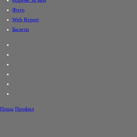
#Време за мен
Дай лапа
Фото
Любов и секс
Web Report
Шопинг
Билети
PR Zone
Разговори за съня
Тествахме за вас...
Вкусотии
Корнер
Футбол
Тенис
Волейбол
Поща
Профил
Баскетбол
F1