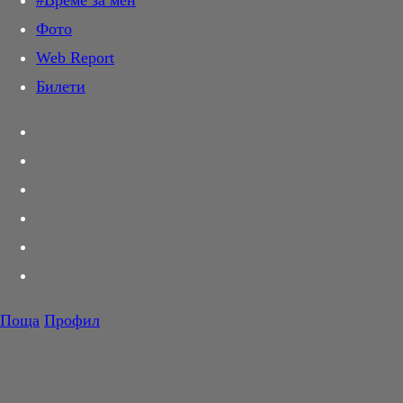
#Време за мен
Дай лапа
Фото
Любов и секс
Web Report
Шопинг
Билети
PR Zone
Разговори за съня
Тествахме за вас...
Вкусотии
Корнер
Футбол
Тенис
Волейбол
Поща
Профил
Баскетбол
F1