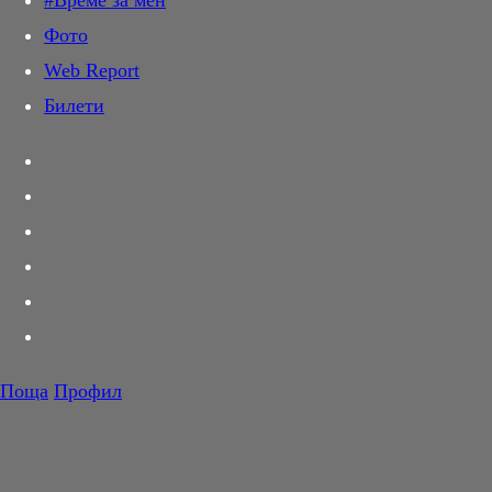
#Време за мен
Дай лапа
Фото
Любов и секс
Web Report
Шопинг
Билети
PR Zone
Разговори за съня
Тествахме за вас...
Вкусотии
Корнер
Футбол
Тенис
Волейбол
Поща
Профил
Баскетбол
F1