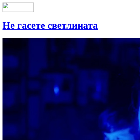
Не гасете светлината