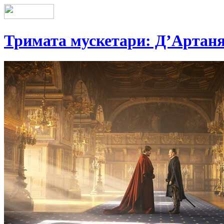
Тримата мускетари: Д’Артан