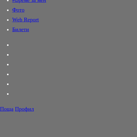
#Време за мен
Дай лапа
Фото
Любов и секс
Web Report
Шопинг
Билети
PR Zone
Разговори за съня
Тествахме за вас...
Вкусотии
Корнер
Футбол
Тенис
Волейбол
Поща
Профил
Баскетбол
F1