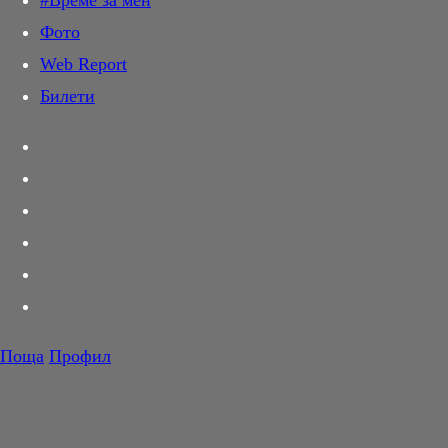
#Време за мен
Дай лапа
Фото
Любов и секс
Web Report
Шопинг
Билети
PR Zone
Разговори за съня
Тествахме за вас...
Вкусотии
Корнер
Футбол
Тенис
Волейбол
Поща
Профил
Баскетбол
F1