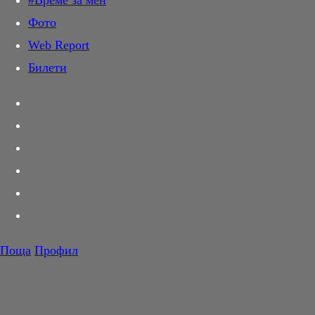
#Време за мен
Дай лапа
Фото
Любов и секс
Web Report
Шопинг
Билети
PR Zone
Разговори за съня
Тествахме за вас...
Вкусотии
Корнер
Футбол
Тенис
Волейбол
Поща
Профил
Баскетбол
F1